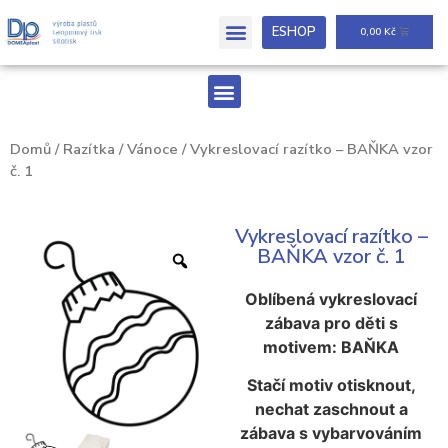
ESHOP
0,00
Kč
Domů
/
Razítka
/
Vánoce
/ Vykreslovací razítko – BAŇKA vzor
č. 1
Vykreslovací razítko –
BAŇKA vzor č. 1
Oblíbená vykreslovací
zábava pro děti s
motivem: BAŇKA
Stačí motiv otisknout,
nechat zaschnout a
zábava s vybarvováním