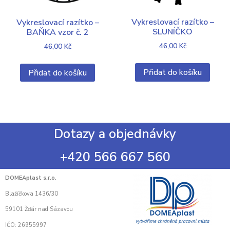
Vykreslovací razítko –
Vykreslovací razítko –
SLUNÍČKO
BAŇKA vzor č. 2
46,00
Kč
46,00
Kč
Přidat do košíku
Přidat do košíku
Dotazy a objednávky
+420 566 667 560
DOMEAplast s.r.o.
Blažíčkova 1436/30
59101 Žďár nad Sázavou
IČO: 26955997