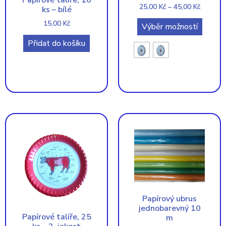
25,00
Kč
–
45,00
Kč
ks – bílé
15,00
Kč
Výběr možností
Přidat do košíku
Papírový ubrus
jednobarevný 10
Papírové talíře, 25
m