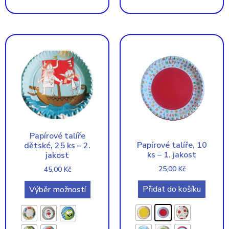
Papírové talíře
Papírové talíře, 10
dětské, 25 ks – 2.
ks – 1. jakost
jakost
25,00
Kč
45,00
Kč
Přidat do košíku
Výběr možností