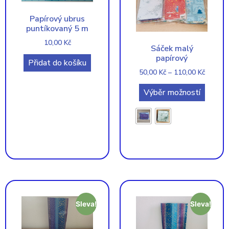
Papírový ubrus
puntíkovaný 5 m
10,00
Kč
Sáček malý
papírový
Přidat do košíku
50,00
Kč
–
110,00
Kč
Výběr možností
Sleva!
Sleva!