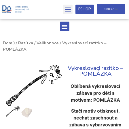
ESHOP
0,00
Kč
Domů
/
Razítka
/
Velikonoce
/ Vykreslovací razítko –
POMLÁZKA
Vykreslovací razítko –
POMLÁZKA
Oblíbená vykreslovací
zábava pro děti s
motivem: POMLÁZKA
Stačí motiv otisknout,
nechat zaschnout a
zábava s vybarvováním