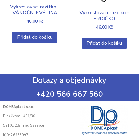
Vykreslovací razítko –
Vykreslovací razítko –
VÁNOČNÍ KVĚTINA
SRDÍČKO
46,00
Kč
46,00
Kč
Přidat do košíku
Přidat do košíku
Dotazy a objednávky
+420 566 667 560
DOMEAplast s.r.o.
Blažíčkova 1436/30
59101 Žďár nad Sázavou
IČO: 26955997