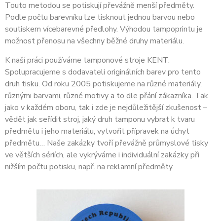
Touto metodou se potiskují převážně menší předměty.
Podle počtu barevníku lze tisknout jednou barvou nebo
soutiskem vícebarevné předlohy. Výhodou tampoprintu je
možnost přenosu na všechny běžné druhy materiálu.
K naší práci používáme tamponové stroje KENT.
Spolupracujeme s dodavateli originálních barev pro tento
druh tisku. Od roku 2005 potiskujeme na různé materiály,
různými barvami, různé motivy a to dle přání zákazníka. Tak
jako v každém oboru, tak i zde je nejdůležitější zkušenost –
vědět jak seřídit stroj, jaký druh tamponu vybrat k tvaru
předmětu i jeho materiálu, vytvořit přípravek na úchyt
předmětu… Naše zakázky tvoří převážně průmyslové tisky
ve větších sériích, ale vykrýváme i individuální zakázky při
nižším počtu potisku, např. na reklamní předměty.