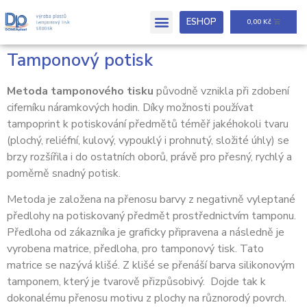
ESHOP
0,00
Kč
Tamponový potisk
Metoda tamponového tisku
původně vznikla při zdobení
ciferníku náramkových hodin. Díky možnosti používat
tampoprint k potiskování předmětů téměř jakéhokoli tvaru
(plochý, reliéfní, kulový, vypouklý i prohnutý, složité úhly) se
brzy rozšířila i do ostatních oborů, právě pro přesný, rychlý a
poměrně snadný potisk.
Metoda je založena na přenosu barvy z negativně vyleptané
předlohy na potiskovaný předmět prostřednictvím tamponu.
Předloha od zákazníka je graficky připravena a následně je
vyrobena matrice, předloha, pro tamponový tisk. Tato
matrice se nazývá klišé. Z klišé se přenáší barva silikonovým
tamponem, který je tvarově přizpůsobivý. Dojde tak k
dokonalému přenosu motivu z plochy na různorodý povrch.