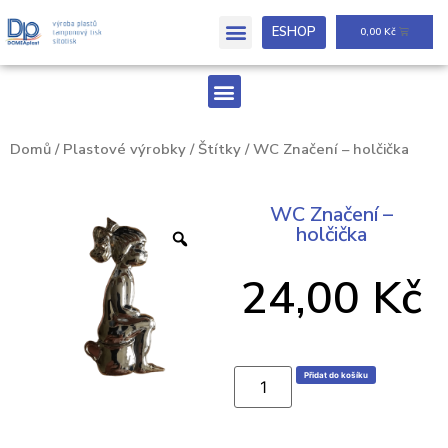
ESHOP
0,00
Kč
Domů
/
Plastové výrobky
/
Štítky
/ WC Značení – holčička
WC Značení –
holčička
24,00
Kč
Přidat do košíku