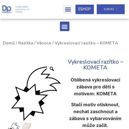
ESHOP
0,00
Kč
Domů
/
Razítka
/
Vánoce
/ Vykreslovací razítko – KOMETA
Vykreslovací razítko –
KOMETA
Oblíbená vykreslovací
zábava pro děti s
motivem: KOMETA
Stačí motiv otisknout,
nechat zaschnout a
zábava s vybarvováním
může začít.