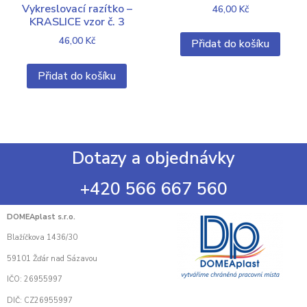
Vykreslovací razítko –
46,00
Kč
KRASLICE vzor č. 3
46,00
Kč
Přidat do košíku
Přidat do košíku
Dotazy a objednávky
+420 566 667 560
DOMEAplast s.r.o.
Blažíčkova 1436/30
59101 Žďár nad Sázavou
IČO: 26955997
DIČ: CZ26955997