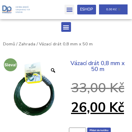
ESHOP
0,00
Kč
Domů
/
Zahrada
/ Vázací drát 0,8 mm x 50 m
Vázací drát 0,8 mm x
Sleva!
50 m
33,00
Kč
26,00
Kč
Přidat do košíku