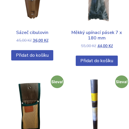
Sázeč cibulovin
Měkký upínací pásek 7 x
180 mm
45,00
Kč
36,00
Kč
55,00
Kč
44,00
Kč
Přidat do košíku
Přidat do košíku
Sleva!
Sleva!