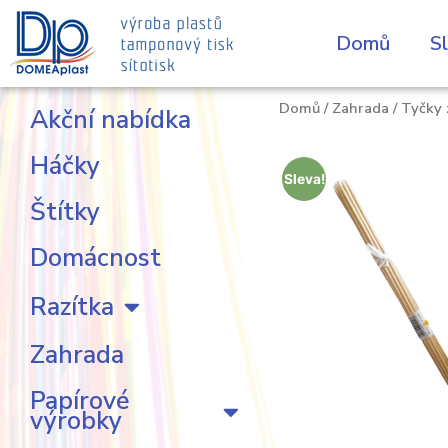
Domů
S
Domů
/
Zahrada
/ Tyčky 
Akční nabídka
Háčky
Sleva!
Štítky
Domácnost
Razítka
Zahrada
Papírové
výrobky