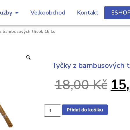
lužby
Velkoobchod
Kontakt
ESHO
z bambusových třísek 15 ks
Tyčky z bambusových tř
18,00
Kč
15
Přidat do košíku