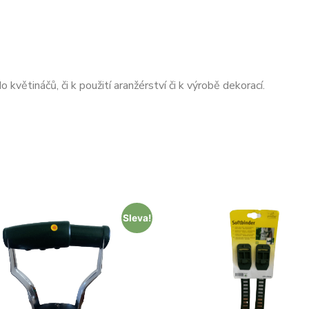
 květináčů, či k použití aranžérství či k výrobě dekorací.
Sleva!