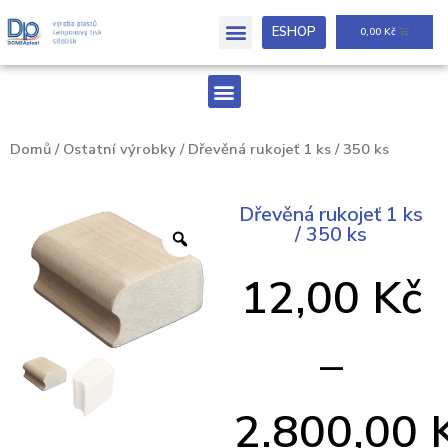
ESHOP
0,00
Kč
Domů
/
Ostatní výrobky
/ Dřevěná rukojeť 1 ks / 350 ks
Dřevěná rukojeť 1 ks
/ 350 ks
12,00
Kč
–
2.800,00