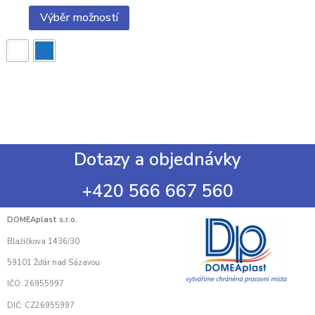
Výběr možností
Dotazy a objednávky
+420 566 667 560
DOMEAplast s.r.o.
Blažíčkova 1436/30
59101 Žďár nad Sázavou
IČO: 26955997
DIČ: CZ26955997